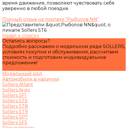
время движения, позволяют чувствовать себя
уверенно в любой поездке.
Полный отзыв на портале "Рыболов NN"
Назад к списку
Остались вопросы?
Подробно расскажем о модельном ряде SOLLERS,
условиях покупки и обслуживания, рассчитаем
стоимость и подготовим индивидуальное
предложение!
Задать вопрос
Модельный ряд
Автомобили в наличии
Sollers Atlant
Sollers Argo
Sollers SF1
Sollers ST6
Sollers ST8
Sollers ST9
Sollers SP7
Sollers SF5
Покупателям