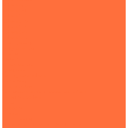
Sollers Argo
Sollers SF1
Sollers ST6
Sollers ST8
Sollers ST9
Sollers SP7
Sollers SF5
Спецтранспорт
Покупателям
Кредит
Лизинг
Страхование
Трейд-ин
Тест-драйв Sollers
Гослизинг
Владельцам
Техническое обслуживание Sollers
Гарантия Sollers
О нас
Новости
Отзывы
Сотрудники
Политика конфиденциальности