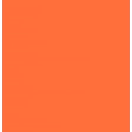
Спецтранспорт
Покупателям
Кредит
Лизинг
Страхование
Трейд-ин
Тест-драйв Sollers
Гослизинг
Владельцам
Техническое обслуживание Sollers
Гарантия Sollers
О нас
Новости
Отзывы
Сотрудники
Политика конфиденциальности
Реквизиты
Контакты
...
Акции
Модельный ряд
Автомобили в наличии
Sollers Atlant