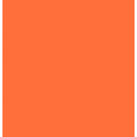
Спецтранспорт
Покупателям
Кредит
Лизинг
Страхование
Трейд-ин
Тест-драйв Sollers
Гослизинг
Владельцам
Техническое обслуживание Sollers
Гарантия Sollers
О нас
Новости
Отзывы
Сотрудники
Политика конфиденциальности
Реквизиты
Контакты
...
Акции
Модельный ряд
Автомобили в наличии
Sollers Atlant