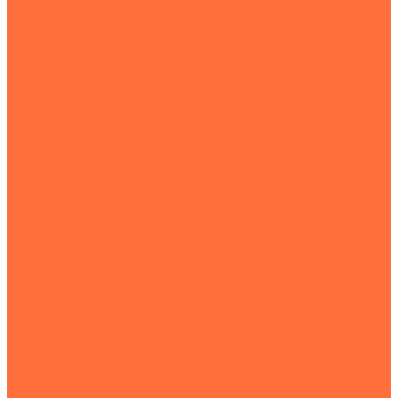
Sollers Argo
Sollers SF1
Sollers ST6
Sollers ST8
Sollers ST9
Sollers SP7
Sollers SF5
Спецтранспорт
Покупателям
Кредит
Лизинг
Страхование
Трейд-ин
Тест-драйв Sollers
Гослизинг
Владельцам
Техническое обслуживание Sollers
Гарантия Sollers
О нас
Новости
Отзывы
Сотрудники
Политика конфиденциальности