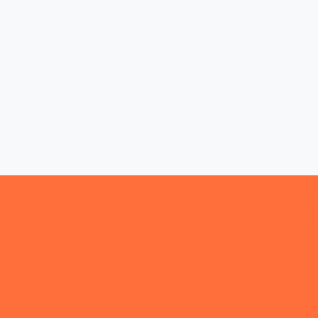
Спецтранспорт
Покупателям
Влад
Кредит
Техническое об
Лизинг
Гарантия Sollers
Страхование
lant
Трейд-ин
Тест-драйв Sollers
Гослизинг