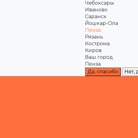
Чебоксары
Иваново
Саранск
Йошкар-Ола
Пенза
Рязань
Кострома
Киров
Ваш город
Пенза
Да, спасибо
Нет,
ельцам
О нас
К
служивание Sollers
Новости
Отзывы
Сотрудники
Политика конфиденциальности
Реквизиты